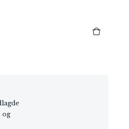
dlagde
 og