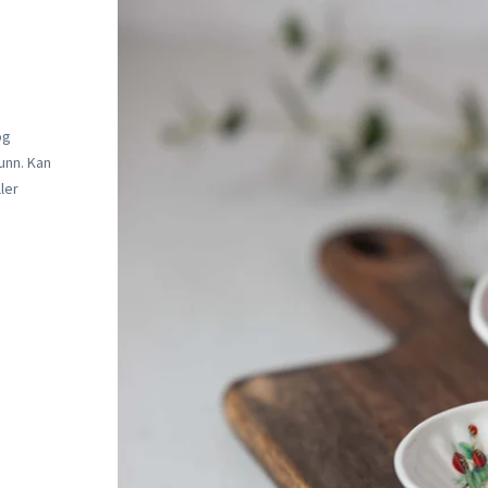
og
unn. Kan
ler