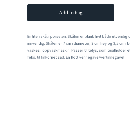
Add to bag
En liten skål i porselen. Skålen er blank hvit både utvendig 
innvendig. Skålen er 7 cm i diameter, 3 cm høy og 3,5 cm i b
vaskes i oppvaskmaskin. Passer til telys, som tesilholder el
feks. til finkornet salt. En flott vennegave/vertinnegave!